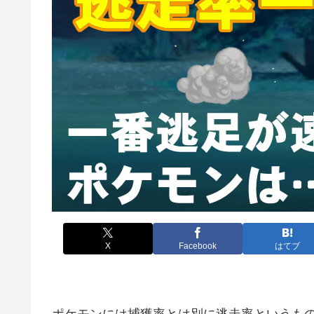
X
Facebook
はてブ
ポケモンには捕獲率とは別に逃走率というも