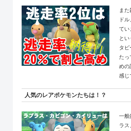
また
ドル
てい
とい
タピ
たっ
めの
感じ
人気のレアポケモンたちは！？
一般
ラス