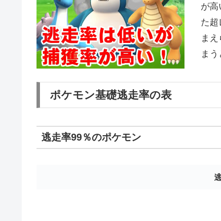
が高
た超
まえ
まう
ポケモン基礎逃走率の表
逃走率99％のポケモン
逃