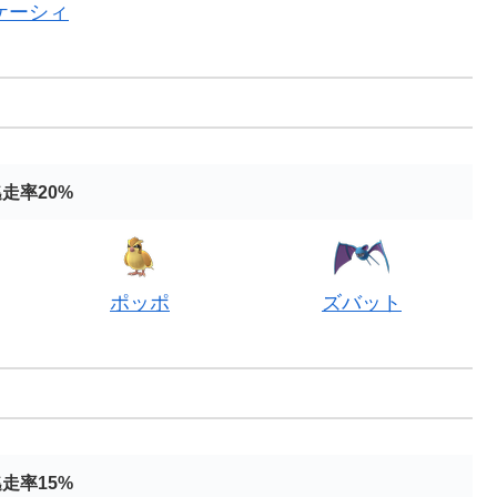
ケーシィ
走率20%
ポッポ
ズバット
走率15%