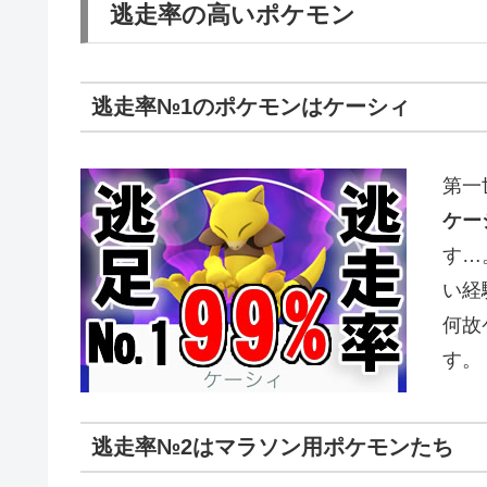
逃走率の高いポケモン
逃走率№1のポケモンはケーシィ
第一
ケー
す…
い経
何故
す。
逃走率№2はマラソン用ポケモンたち