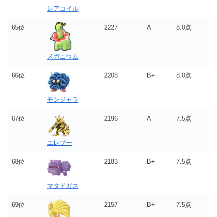
レアコイル
65位
2227
A
8.0点
メガニウム
66位
2208
B+
8.0点
モンジャラ
67位
2196
A
7.5点
エレブー
68位
2183
B+
7.5点
マタドガス
69位
2157
B+
7.5点