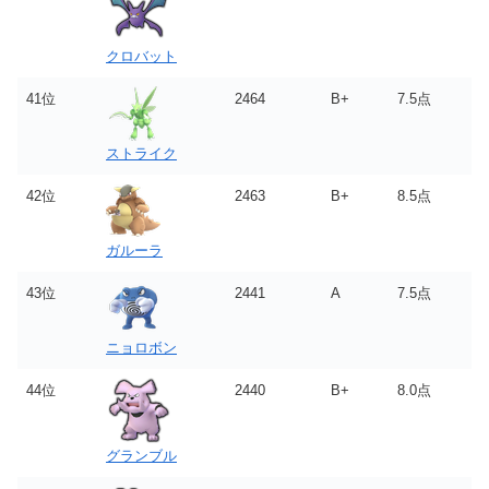
クロバット
41位
2464
B+
7.5点
ストライク
42位
2463
B+
8.5点
ガルーラ
43位
2441
A
7.5点
ニョロボン
44位
2440
B+
8.0点
グランブル