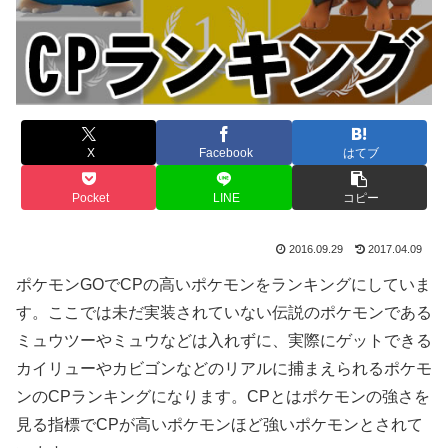
X
Facebook
はてブ
Pocket
LINE
コピー
2016.09.29
2017.04.09
ポケモンGOでCPの高いポケモンをランキングにしていま
す。ここでは未だ実装されていない伝説のポケモンである
ミュウツーやミュウなどは入れずに、実際にゲットできる
カイリューやカビゴンなどのリアルに捕まえられるポケモ
ンのCPランキングになります。CPとはポケモンの強さを
見る指標でCPが高いポケモンほど強いポケモンとされて