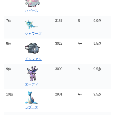
ハピナス
7位
3157
S
9.0点
シャワーズ
8位
3022
A+
9.5点
ドンファン
9位
3000
A+
9.5点
エーフィ
10位
2981
A+
9.5点
ラプラス