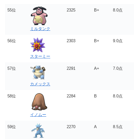
55位
2325
B+
8.0点
ミルタンク
56位
2303
B+
9.0点
スターミー
57位
2291
A+
7.0点
カメックス
58位
2284
B
8.0点
イノムー
59位
2270
A
8.5点