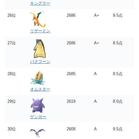
キングラー
26位
2686
A+
9.5点
リザードン
27位
2686
A+
8.5点
バクフーン
28位
2685
A
8.5点
オムスター
29位
2619
A
8.0点
ゲンガー
30位
2608
A
9.5点