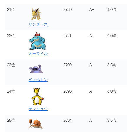
21位
2730
A+
9.0点
サンダース
22位
2721
A+
9.0点
オーダイル
23位
2709
A+
8.5点
ベトベトン
24位
2695
A+
8.0点
デンリュウ
25位
2694
A
9.5点