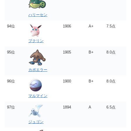
ハリーセン
94位
1906
A+
7.5点
プクリン
95位
1905
B+
8.0点
カポエラー
96位
1900
B+
8.0点
マルマイン
97位
1894
A
6.5点
ジュゴン