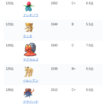
122位
1552
C+
6.5点
フシギソウ
123位
1549
B
5.5点
ラッタ
124位
1543
C
7.0点
マグカルゴ
125位
1539
B+
5.0点
ペルシアン
126位
1512
C+
5.0点
クサイハナ