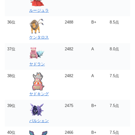
ルージュラ
36位
2488
B+
8.5点
ケンタロス
37位
2482
A
8.0点
ヤドラン
38位
2482
A
7.5点
ヤドキング
39位
2475
B+
7.5点
パルシェン
40位
2466
B+
7.5点