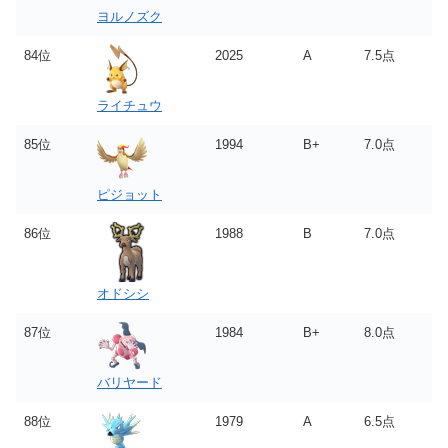
ヨルノズク
84位
2025
A
7.5点
ライチュウ
85位
1994
B+
7.0点
ピジョット
86位
1988
B
7.0点
オドシシ
87位
1984
B+
8.0点
バリヤード
88位
1979
A
6.5点