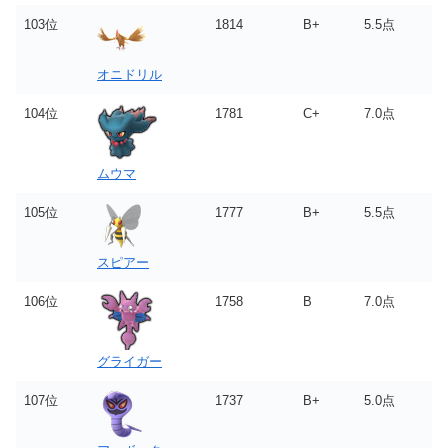
103位
1814
B+
5.5点
オニドリル
104位
1781
C+
7.0点
ムウマ
105位
1777
B+
5.5点
スピアー
106位
1758
B
7.0点
グライガー
107位
1737
B+
5.0点