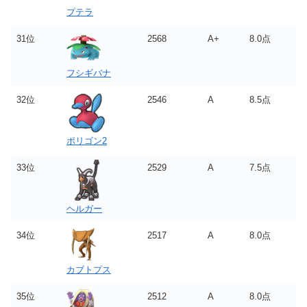
プテラ
31位
2568
A+
8.0点
フシギバナ
32位
2546
A
8.5点
ポリゴン2
33位
2529
A
7.5点
ヘルガー
34位
2517
A
8.0点
カブトプス
35位
2512
A
8.0点