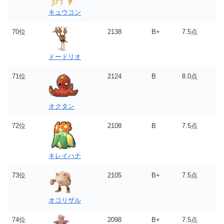
キュウコン
70位
2138
B+
7.5点
ドードリオ
71位
2124
B
8.0点
オクタン
72位
2108
B
7.5点
キレイハナ
73位
2105
B+
7.5点
オコリザル
74位
2098
B+
7.5点