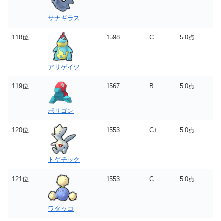
サナギラス
118位
1598
C
5.0点
アリゲイツ
119位
1567
B
5.0点
ポリゴン
120位
1553
C+
5.0点
トゲチック
121位
1553
C
5.0点
ワタッコ