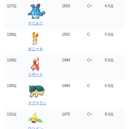
127位
1503
C+
4.5点
マリルリ
128位
1502
C
5.0点
ポニータ
129位
1484
C+
5.0点
リザード
130位
1484
C
5.0点
マグマラシ
131位
1475
C+
8.0点
ウツドン