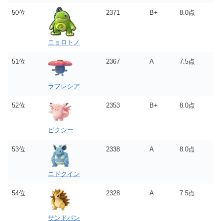
50位
2371
B+
8.0点
ニョロトノ
51位
2367
A
7.5点
ラフレシア
52位
2353
B+
8.0点
ピクシー
53位
2338
A
8.0点
ニドクイン
54位
2328
A
7.5点
サンドパン