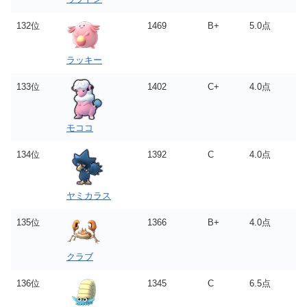
132位
1469
B+
5.0点
ラッキー
133位
1402
C+
4.0点
モココ
134位
1392
C
4.0点
ヤミカラス
135位
1366
B+
4.0点
クラブ
136位
1345
C
6.5点