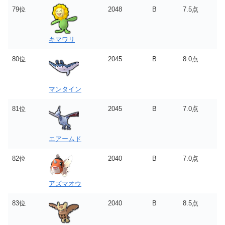
79位
2048
B
7.5点
キマワリ
80位
2045
B
8.0点
マンタイン
81位
2045
B
7.0点
エアームド
82位
2040
B
7.0点
アズマオウ
83位
2040
B
8.5点