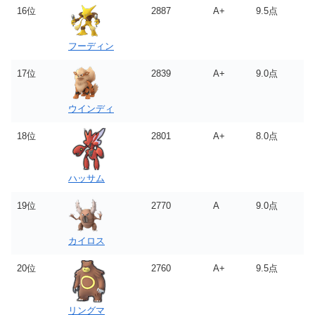
16位
2887
A+
9.5点
フーディン
17位
2839
A+
9.0点
ウインディ
18位
2801
A+
8.0点
ハッサム
19位
2770
A
9.0点
カイロス
20位
2760
A+
9.5点
リングマ