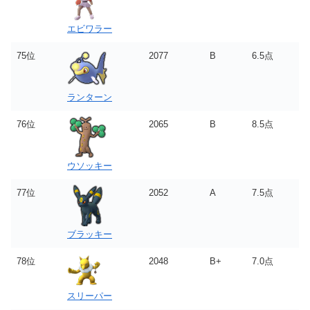
エビワラー
75位
2077
B
6.5点
ランターン
76位
2065
B
8.5点
ウソッキー
77位
2052
A
7.5点
ブラッキー
78位
2048
B+
7.0点
スリーパー