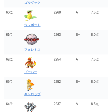
ゴルダック
60位
2268
A
7.5点
ウツボット
61位
2263
B+
8.0点
フォレトス
62位
2254
A
7.5点
ブーバー
63位
2252
B+
8.0点
ギャロップ
64位
2237
A
8.5点