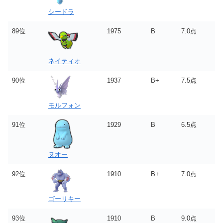
シードラ
89位
1975
B
7.0点
ネイティオ
90位
1937
B+
7.5点
モルフォン
91位
1929
B
6.5点
ヌオー
92位
1910
B+
7.0点
ゴーリキー
93位
1910
B
9.0点