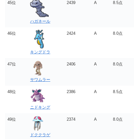
45位
2439
A
8.5点
ハガネール
46位
2424
A
8.0点
キングドラ
47位
2406
A
8.0点
サワムラー
48位
2386
A
8.5点
ニドキング
49位
2374
A
8.0点
ドククラゲ