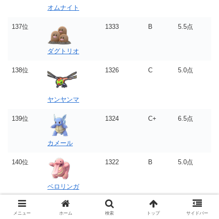
オムナイト
137位
1333
B
5.5点
ダグトリオ
138位
1326
C
5.0点
ヤンヤンマ
139位
1324
C+
6.5点
カメール
140位
1322
B
5.0点
ベロリンガ
141位
1313
C+
5.0点
メニュー
ホーム
検索
トップ
サイドバー