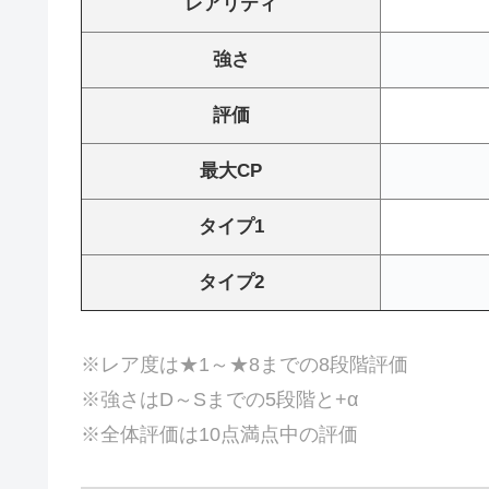
レアリティ
強さ
評価
最大CP
タイプ1
タイプ2
※レア度は★1～★8までの8段階評価
※強さはD～Sまでの5段階と+α
※全体評価は10点満点中の評価