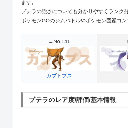
ます。
プテラの強さについても分かりやすくランク
ポケモンGOのジムバトルやポケモン図鑑コン
←No.141
カブトプス
プテラのレア度/評価/基本情報