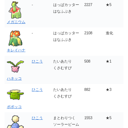
-
はっぱカッター
2227
★5
はなふぶき
メガニウム
-
はっぱカッター
2108
進化
はなふぶき
キレイハナ
ひこう
たいあたり
508
★1
くさむすび
ハネッコ
ひこう
たいあたり
882
★3
くさむすび
ポポッコ
ひこう
まとわりつく
1553
★5
ソーラービーム