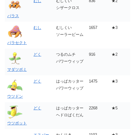
むし
むしくい
836
★2
シザークロス
パラス
むし
むしくい
1657
★3
ソーラービーム
パラセクト
どく
つるのムチ
916
★2
パワーウィップ
マダツボミ
どく
はっぱカッター
1475
★3
パワーウィップ
ウツドン
どく
はっぱカッター
2268
★5
ヘドロばくだん
ウツボット
エスパー
ねんりき
1102
★3