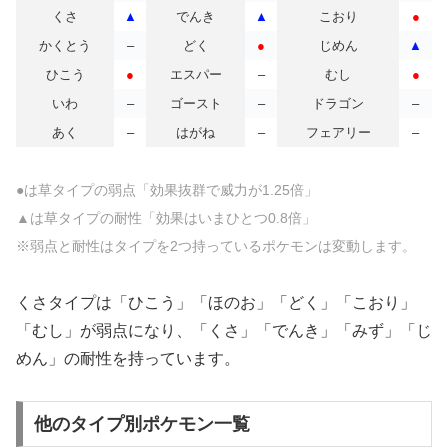
くさ
▲
でんき
▲
こおり
●
かくとう
–
どく
●
じめん
▲
ひこう
●
エスパー
–
むし
●
いわ
–
ゴースト
–
ドラゴン
–
あく
–
はがね
–
フェアリー
–
●は草タイプの弱点「効果抜群で威力が1.25倍」
▲は草タイプの耐性「効果はいまひとつ0.8倍」
※弱点と耐性はタイプを2つ持っているポケモンは変動します。
くさタイプは「ひこう」「ほのお」「どく」「こおり」
「むし」が弱点になり、「くさ」「でんき」「みず」「じ
めん」の耐性を持っています。
他のタイプ別ポケモン一覧