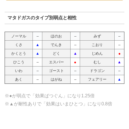
マタドガスのタイプ別弱点と相性
ノーマル
–
ほのお
–
みず
–
くさ
▲
でんき
–
こおり
–
かくとう
▲
どく
▲
じめん
●
ひこう
–
エスパー
●
むし
▲
いわ
–
ゴースト
–
ドラゴン
–
あく
–
はがね
–
フェアリー
▲
※●が弱点で「効果ばつぐん」になり1.25倍
※▲が耐性ありで「効果はいまひとつ」になり0.8倍