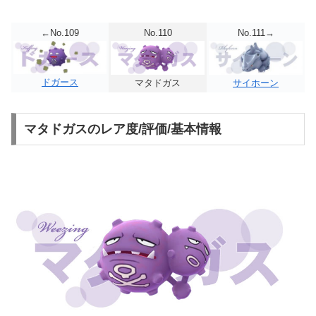
←No.109
No.110
No.111→
ドガース
サイホーン
マタドガス
マタドガスのレア度/評価/基本情報