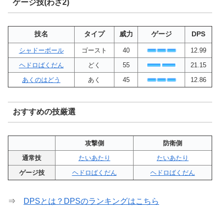
ゲージ技(わざ2)
技名
タイプ
威力
ゲージ
DPS
シャドーボール
ゴースト
40
12.99
ヘドロばくだん
どく
55
21.15
あくのはどう
あく
45
12.86
おすすめの技厳選
攻撃側
防衛側
通常技
たいあたり
たいあたり
ゲージ技
ヘドロばくだん
ヘドロばくだん
⇒
DPSとは？DPSのランキングはこちら