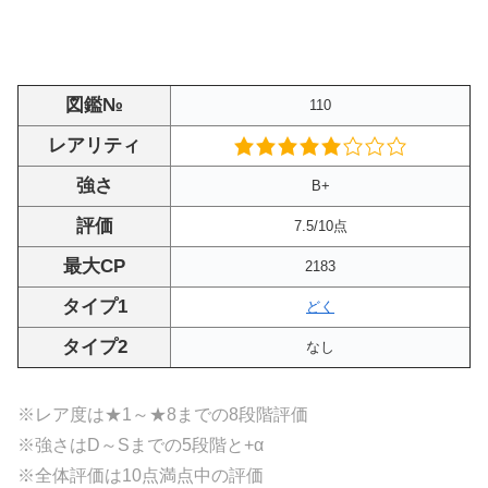
図鑑№
110
レアリティ
強さ
B+
評価
7.5/10点
最大CP
2183
タイプ1
どく
タイプ2
なし
※レア度は★1～★8までの8段階評価
※強さはD～Sまでの5段階と+α
※全体評価は10点満点中の評価