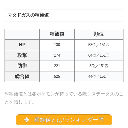
マタドガスの種族値
種族値
順位
HP
130
53位／151匹
攻撃
174
64位／151匹
防御
221
8位／151匹
総合値
525
44位／151匹
※種族値とは各ポケモンが持っている隠しステータスのこ
とを指します。
種族値とは/ランキング一覧