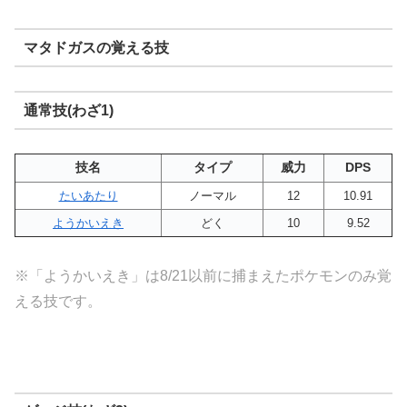
マタドガスの覚える技
通常技(わざ1)
技名
タイプ
威力
DPS
たいあたり
ノーマル
12
10.91
ようかいえき
どく
10
9.52
※「ようかいえき」は8/21以前に捕まえたポケモンのみ覚
える技です。