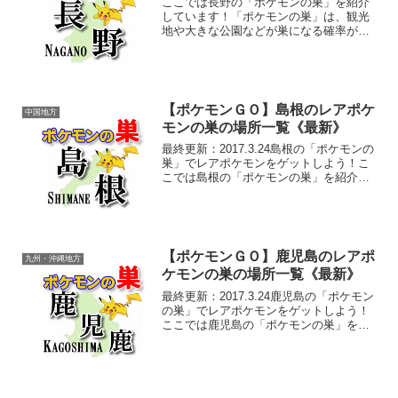
ここでは長野の「ポケモンの巣」を紹介
しています！「ポケモンの巣」は、観光
地や大きな公園などが巣になる確率が高
いようです。長野のおすすめ観光スポッ
トとして、千畳敷カール（せんじょうじ
き）、槍ヶ岳（やりがたけ）、松本城、
野尻湖、旧軽井沢などがあ...
【ポケモンＧＯ】島根のレアポケ
中国地方
モンの巣の場所一覧《最新》
最終更新：2017.3.24島根の「ポケモンの
巣」でレアポケモンをゲットしよう！こ
こでは島根の「ポケモンの巣」を紹介し
ています！「ポケモンの巣」は、観光地
や大きな公園などが巣になる確率が高い
ようです。島根のおすすめ観光スポット
として、出雲大...
【ポケモンＧＯ】鹿児島のレアポ
九州・沖縄地方
ケモンの巣の場所一覧《最新》
最終更新：2017.3.24鹿児島の「ポケモン
の巣」でレアポケモンをゲットしよう！
ここでは鹿児島の「ポケモンの巣」を紹
介しています！「ポケモンの巣」は、観
光地や大きな公園などが巣になる確率が
高いようです。鹿児島のおすすめ観光ス
ポットとして、...