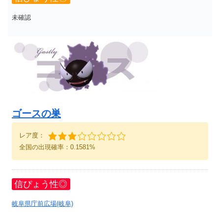
未確認
ゴースの巣
レア度：
全国の出現確率：0.1581%
信ぴょう性◎
岐阜県庁前広場(岐阜)