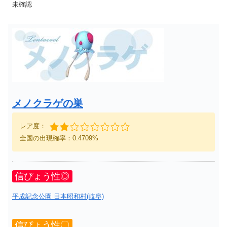
未確認
メノクラゲの巣
レア度：
全国の出現確率：0.4709%
信ぴょう性◎
平成記念公園 日本昭和村(岐阜)
信ぴょう性〇