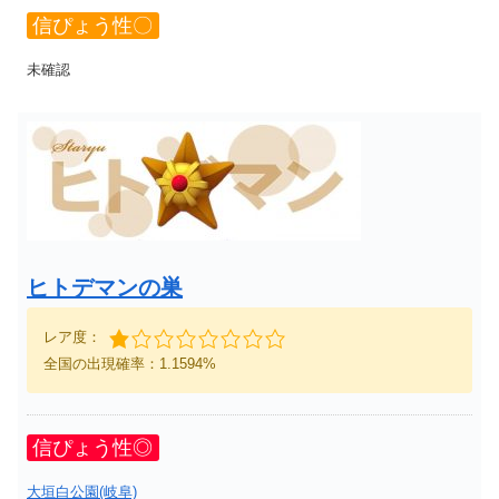
信ぴょう性〇
未確認
ヒトデマンの巣
レア度：
全国の出現確率：1.1594%
信ぴょう性◎
大垣白公園(岐阜)