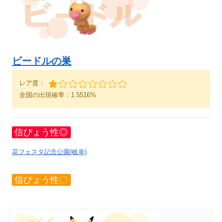
ビードルの巣
レア度：
全国の出現確率：1.5516%
信ぴょう性◎
花フェスタ記念公園(岐阜)
信ぴょう性〇