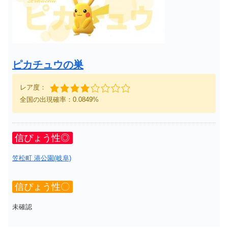
ピカチュウの巣
レア度：
全国の出現確率：0.0849%
信ぴょう性◎
笠松町 港公園(岐阜)
信ぴょう性〇
未確認