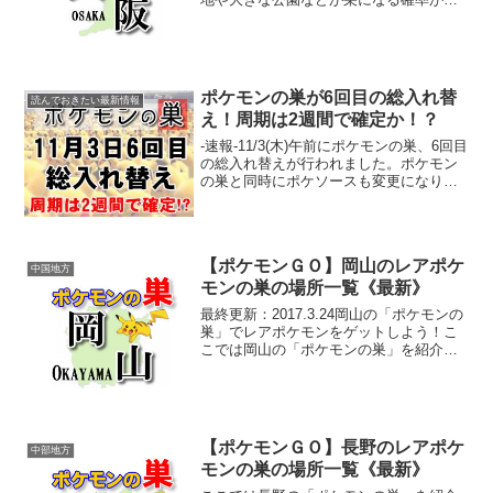
いようです。大阪のおすすめ観光スポッ
トとして、大阪城、新世界道頓堀、アメ
リカ村、ユニバーサルスタジオジャパ
ン、海遊館などがあります。...
ポケモンの巣が6回目の総入れ替
読んでおきたい最新情報
え！周期は2週間で確定か！？
-速報-11/3(木)午前にポケモンの巣、6回目
の総入れ替えが行われました。ポケモン
の巣と同時にポケソースも変更になりま
した！ 前回のポケモンの巣の入れ替えが
10/20だったので、本日でちょうど2週間
となります。前々回も2週間の周期だった
の...
【ポケモンＧＯ】岡山のレアポケ
中国地方
モンの巣の場所一覧《最新》
最終更新：2017.3.24岡山の「ポケモンの
巣」でレアポケモンをゲットしよう！こ
こでは岡山の「ポケモンの巣」を紹介し
ています！「ポケモンの巣」は、観光地
や大きな公園などが巣になる確率が高い
ようです。岡山のおすすめ観光スポット
として、倉敷美...
【ポケモンＧＯ】長野のレアポケ
中部地方
モンの巣の場所一覧《最新》