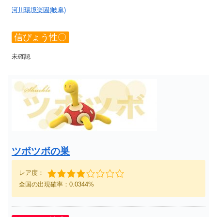
河川環境楽園(岐阜)
信ぴょう性〇
未確認
ツボツボの巣
レア度：
全国の出現確率：0.0344%