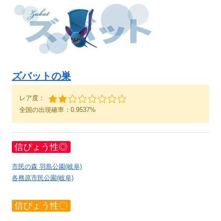
ズバットの巣
レア度：
全国の出現確率：0.9537%
信ぴょう性◎
市民の森 羽島公園(岐阜)
各務原市民公園(岐阜)
信ぴょう性〇