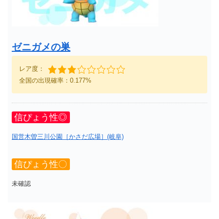
ゼニガメの巣
レア度：
全国の出現確率：0.177%
信ぴょう性◎
国営木曽三川公園［かさだ広場］(岐阜)
信ぴょう性〇
未確認