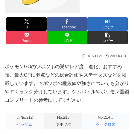
X
Facebook
はてブ
Pocket
LINE
コピー
2016.11.21
2017.03.31
ポケモンGOのツボツボの巣やレア度、進化、おすすめ
技、最大CPに弱点などの総合評価やステータスなどを掲
載しています。ツボツボの種族値や強さについても分かり
やすくランク分けしています。ジムバトルやポケモン図鑑
コンプリートの参考にしてください。
←No.212
No.213
No.214→
ハッサム
ツボツボ
ヘラクロス