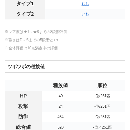
タイプ1
むし
タイプ2
いわ
※レア度は★1～★8までの8段階評価
※強さはD～Sまでの5段階と+α
※全体評価は10点満点中の評価
ツボツボの種族値
種族値
順位
HP
40
-位/251匹
攻撃
24
-位/251匹
防御
464
-位/251匹
総合値
528
-位／251匹