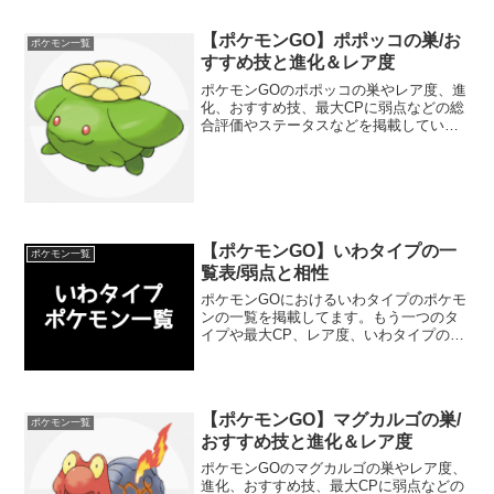
【ポケモンGO】ポポッコの巣/お
ポケモン一覧
すすめ技と進化＆レア度
ポケモンGOのポポッコの巣やレア度、進
化、おすすめ技、最大CPに弱点などの総
合評価やステータスなどを掲載していま
す。ポポッコの種族値や強さについても
分かりやすくランク分けしています。ジ
ムバトルやポケモン図鑑コンプリートの
参考にしてください。
【ポケモンGO】いわタイプの一
ポケモン一覧
覧表/弱点と相性
ポケモンGOにおけるいわタイプのポケモ
ンの一覧を掲載してます。もう一つのタ
イプや最大CP、レア度、いわタイプの弱
点や相性、各ポケモンのおすすめ技も記
載しているのでジムバトル攻略の参考に
してください。いわタイプのポケモンは
第一世代では「ゴロー...
【ポケモンGO】マグカルゴの巣/
ポケモン一覧
おすすめ技と進化＆レア度
ポケモンGOのマグカルゴの巣やレア度、
進化、おすすめ技、最大CPに弱点などの