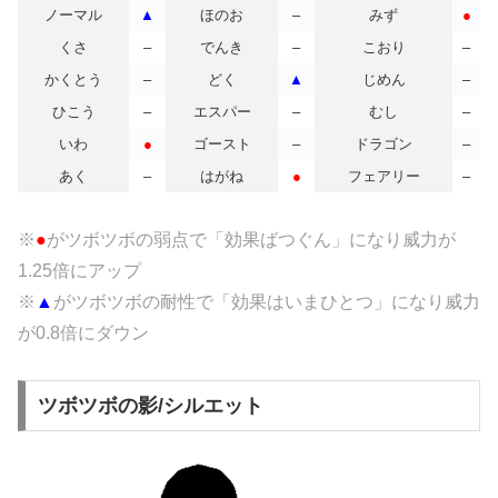
ノーマル
▲
ほのお
–
みず
●
くさ
–
でんき
–
こおり
–
かくとう
–
どく
▲
じめん
–
ひこう
–
エスパー
–
むし
–
いわ
●
ゴースト
–
ドラゴン
–
あく
–
はがね
●
フェアリー
–
※
●
がツボツボの
弱点で「効果ばつぐん」になり威力が
1.25倍にアップ
※
▲
がツボツボの耐性で「効果はいまひとつ」になり威力
が0.8倍にダウン
ツボツボの影/シルエット