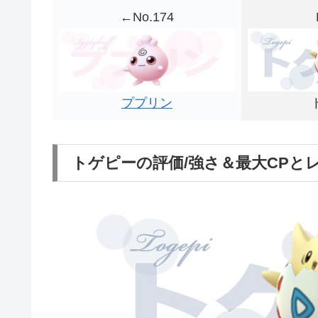
←No.174
ププリン
トゲピーの評価/強さ＆最大CPと