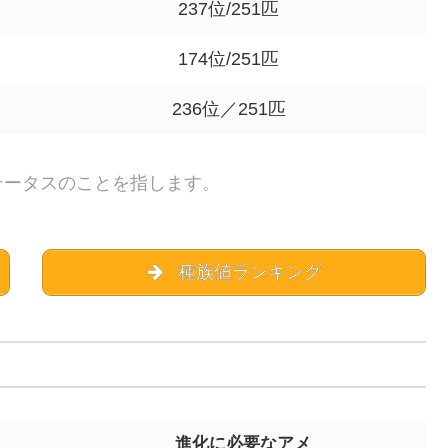
237位/251匹
174位/251匹
236位／251匹
テータスのことを指します。
種族値ランキング
進化に必要なアメ