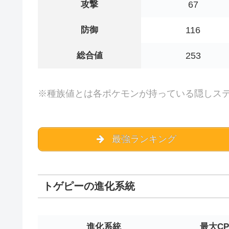
攻撃
67
防御
116
総合値
253
※種族値とは各ポケモンが持っている隠しス
最強ランキング
トゲピーの進化系統
進化系統
最大CP