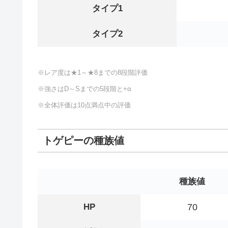
タイプ1
タイプ2
※レア度は★1～★8までの8段階評価
※強さはD～Sまでの5段階と+α
※全体評価は10点満点中の評価
トゲピーの種族値
種族値
HP
70