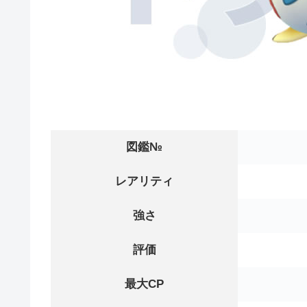
図鑑№
レアリティ
強さ
評価
最大CP