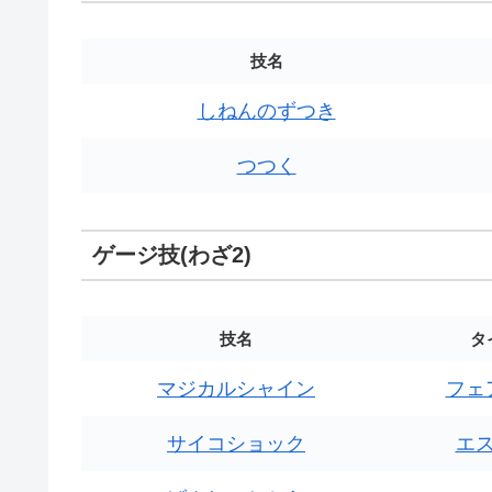
技名
しねんのずつき
つつく
ゲージ技(わざ2)
技名
タ
マジカルシャイン
フェ
サイコショック
エ