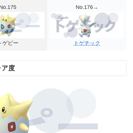
No.175
No.176→
トゲチック
トゲピー
レア度