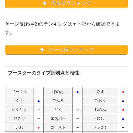
通常技ランキング
ゲージ技(わざ2)のランキングは▼下記から確認できま
す。
ゲージ技ランキング
ブースターのタイプ別弱点と相性
ノーマル
–
ほのお
▲
みず
●
くさ
▲
でんき
–
こおり
▲
かくとう
–
どく
–
じめん
●
ひこう
–
エスパー
–
むし
▲
いわ
●
ゴースト
–
ドラゴン
–