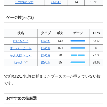
ほのおのうず
ほのお
14
15.91
ゲージ技(わざ2)
技名
タイプ
威力
ゲージ
DPS
だいもんじ
ほのお
140
33.65
オーバーヒート
ほのお
160
40
かえんほうしゃ
ほのお
70
27.35
ねっぷう
*
ほのお
95
29.69
*の印は2/17以降に捕まえたブースターが覚えていない技
です。
おすすめの技厳選