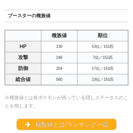
ブースターの種族値
種族値
順位
HP
130
53位／151匹
攻撃
246
7位／151匹
防御
204
17位／151匹
総合値
580
23位／151匹
※種族値とは各ポケモンが持っている隠しステータスのこ
とを指します。
種族値とは/ランキング一覧