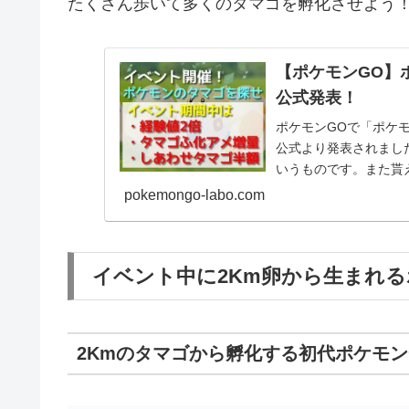
たくさん歩いて多くのタマゴを孵化させよう
【ポケモンGO】
公式発表！
ポケモンGOで「ポケ
公式より発表されまし
いうものです。また貰
値XPも2倍になりま...
pokemongo-labo.com
イベント中に2Km卵から生まれ
2Kmのタマゴから孵化する初代ポケモ