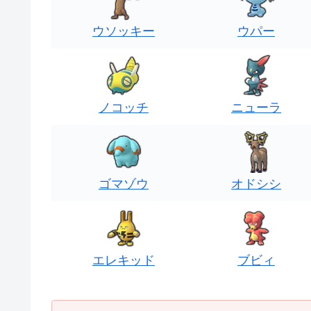
ウソッキー
ウパー
ノコッチ
ニューラ
ゴマゾウ
オドシシ
エレキッド
ブビィ