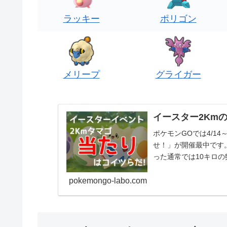
ラッキー
ポリゴン
メリープ
グライガー
イースター2Km
ポケモンGOでは4/1
せ！」が開催最中です
った通常では10キロ
はイースターイ...
pokemongo-labo.com