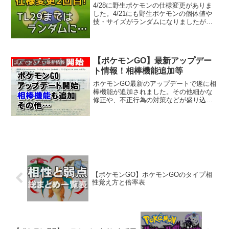
4/28に野生ポケモンの仕様変更がありま
した。4/21にも野生ポケモンの個体値や
技・サイズがランダムになりましたがま
たもや細かなサイレント修正が入りまし
た。今回もトレーナーレベルによって野
生ポケモンの個体や技、サイズが異なる
ランダム修正にな...
【ポケモンGO】最新アップデー
読んでおきたい最新情報
ト情報！相棒機能追加等
ポケモンGO最新のアップデートで遂に相
棒機能が追加されました。その他細かな
修正や、不正行為の対策などが盛り込ま
れています。最新のアップデートでポケ
モンGOの何が変わったのかをまとめてい
ますので参考にしてください。アップデ
ートで追加、修正され...
【ポケモンGO】ポケモンGOのタイプ相
性覚え方と倍率表