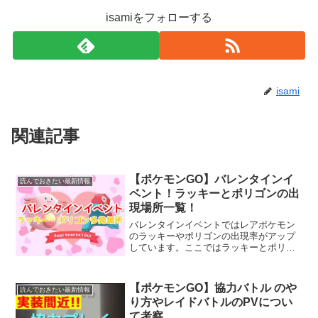
isamiをフォローする
isami
関連記事
【ポケモンGO】バレンタインイ
読んでおきたい最新情報
ベント！ラッキーとポリゴンの出
現場所一覧！
バレンタインイベントではレアポケモン
のラッキーやポリゴンの出現率がアップ
しています。ここではラッキーとポリゴ
ンがよく出現しているポイントをまとめ
ています。ラッキーとポリゴンは通常
は、ほとんど野生で出現しないレアポケ
【ポケモンGO】協力バトル のや
読んでおきたい最新情報
モンです。バレンタインイベ...
り方やレイドバトルのPVについ
て考察