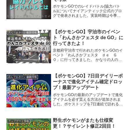
ポケモンGOでのレイドバトル(協力バト
ル)についてナイアンティック公式のブロ
グで発表されました。実装時期は今季の
春予定とのことです。ここでは協力プレ
イのやり方やレイドバトルのPVについて
考察しています。今後のレイドバトル攻
【ポケモンGO】宇治市のイベン
読んでおきたい最新情報
略の参考にしてくだ...
ト「わんさかフェスタ de GO」に
行ってきたよ！
京都府宇治市で行われたポケモンGOのイ
ベント「わんさかフェスタ ｄｅ Ｇ
Ｏ」に行ってきました。 かなりの人の多
さに驚きました！宇治橋通り商店街で行
われたポケモンGOのイベントですが、地
元の商店街や学生さんなどが地元を盛り
【ポケモンGO】7日目デイリーボ
読んでおきたい最新情報
上げようとしたイベン...
ーナスで進化アイテム確定ドロッ
プ！最新アップデート
ポケモンGOの最新のアップデートで進化
アイテムを必ず貰える方法が追加されま
した。ポケストップを7日連続で訪れるデ
イリーボーナス(ウイクリーボーナス)で進
化アイテムが100％ドロップになりまし
た。ポケストップ7日目のデイリーボーナ
野生ポケモンがまたも仕様変
アップデート情報
スで進化アイ...
更！？サイレント修正2回目！