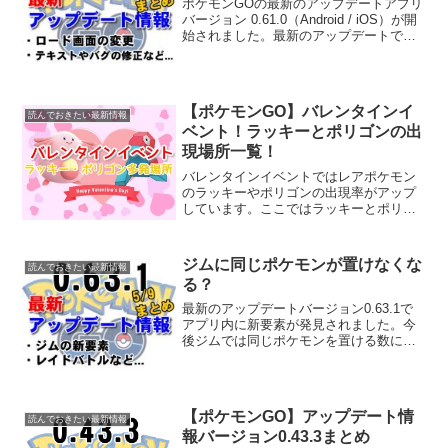
ポケモンGOの最新のアップデートアプリ
バージョン 0.61.0（Android / iOS）が開
始されました。最新のアップデートでは
ポケモンGOのロード画面がハガネールに
なりました。またその他スクロールバー
の更新やテキストの修正、タマゴの取...
【ポケモンGO】バレンタインイ
読んでおきたい最新情報
ベント！ラッキーとポリゴンの出
現場所一覧！
バレンタインイベントではレアポケモン
のラッキーやポリゴンの出現率がアップ
しています。ここではラッキーとポリゴ
ンがよく出現しているポイントをまとめ
ています。ラッキーとポリゴンは通常
は、ほとんど野生で出現しないレアポケ
ジムに同じポケモンが置けなくな
読んでおきたい最新情報
モンです。バレンタインイベ...
る？
最新のアップデートバージョン0.63.1で
アプリ内に新要素が発見されました。今
後ジムでは同じポケモンを置ける数に制
限がかかるようです。またその他にもレ
イドバトルやポケモンに食べ物を与える
コードやアンノーンの新たなコードがゲ
ーム内に入ったこと...
【ポケモンGO】アップデート情
読んでおきたい最新情報
報バージョン0.43.3まとめ