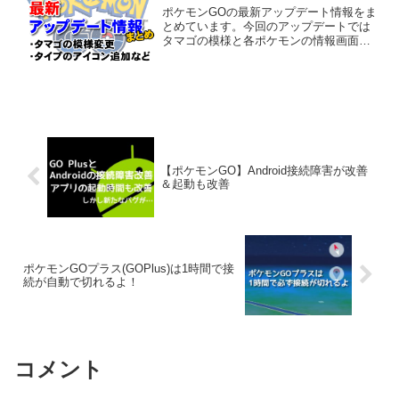
ポケモンGOの最新アップデート情報をま
とめています。今回のアップデートでは
タマゴの模様と各ポケモンの情報画面に
タイプのアイコンが追加されました。そ
の他、ポケGO Plusの電池残量低下イン
ジケーターが追加されました。今回のア
ップデートもかな...
【ポケモンGO】Android接続障害が改善
＆起動も改善
ポケモンGOプラス(GOPlus)は1時間で接
続が自動で切れるよ！
コメント