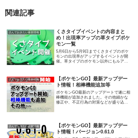
関連記事
くさタイプイベントの内容まと
読んでおきたい最新情報
め！出現率アップの草タイプポケ
モン一覧
5月6日から5月9日までくさタイプのポケ
モンの出現率がアップするイベントが開
催。草タイプのポケモン以外にもルアー
モジュールの効果時間が6時間に延長され
ます。くさタイプのイベントは3日間とい
つもより短い期間なので、草タイプイベ
【ポケモンGO】最新アップデー
読んでおきたい最新情報
ントの内容をしっ...
ト情報！相棒機能追加等
ポケモンGO最新のアップデートで遂に相
棒機能が追加されました。その他細かな
修正や、不正行為の対策などが盛り込ま
れています。最新のアップデートでポケ
モンGOの何が変わったのかをまとめてい
ますので参考にしてください。アップデ
ートで追加、修正され...
【ポケモンGO】最新アップデー
読んでおきたい最新情報
ト情報！バージョン0.61.0