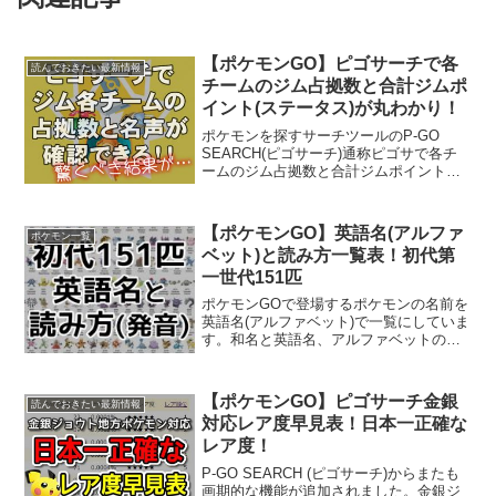
【ポケモンGO】ピゴサーチで各
読んでおきたい最新情報
チームのジム占拠数と合計ジムポ
イント(ステータス)が丸わかり！
ポケモンを探すサーチツールのP-GO
SEARCH(ピゴサーチ)通称ピゴサで各チ
ームのジム占拠数と合計ジムポイントが
確認できるようになりました。青色、赤
色、黄色の全国での占拠数から全てのジ
ムの合計ポイントが確認できます。実際
【ポケモンGO】英語名(アルファ
ポケモン一覧
に確認してみると...
ベット)と読み方一覧表！初代第
一世代151匹
ポケモンGOで登場するポケモンの名前を
英語名(アルファベット)で一覧にしていま
す。和名と英語名、アルファベットの読
み方(発音)も記載しているのでポケモン
GOの攻略逆引き辞典としてご利用くださ
い。またここでは赤緑第一世代のカント
【ポケモンGO】ピゴサーチ金銀
読んでおきたい最新情報
ー地方151匹...
対応レア度早見表！日本一正確な
レア度！
P-GO SEARCH (ピゴサーチ)からまたも
画期的な機能が追加されました。金銀ジ