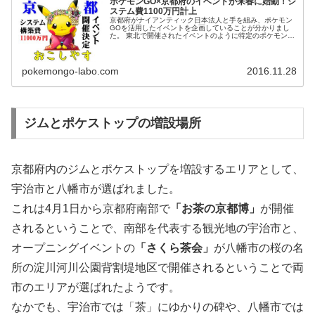
ポケモンGO×京都府のイベントが来春に始動！シ
ステム費1100万円計上
京都府がナイアンティック日本法人と手を組み、ポケモン
GOを活用したイベントを企画していることが分かりまし
た。 東北で開催されたイベントのように特定のポケモンの
出現率のアップなどがあるのでしょうか。京都府×ナイア
ンティックのイベント詳細につい...
pokemongo-labo.com
2016.11.28
ジムとポケストップの増設場所
京都府内のジムとポケストップを増設するエリアとして、
宇治市と八幡市が選ばれました。
これは4月1日から京都府南部で
「お茶の京都博」
が開催
されるということで、南部を代表する観光地の宇治市と、
オープニングイベントの
「さくら茶会」
が八幡市の桜の名
所の淀川河川公園背割堤地区で開催されるということで両
市のエリアが選ばれたようです。
なかでも、宇治市では「茶」にゆかりの碑や、八幡市では