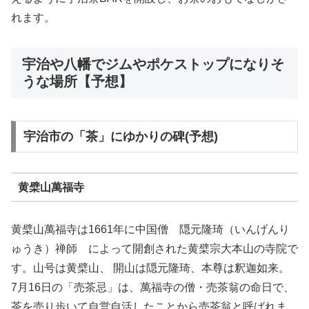
れます。
宇治や八幡でジムやポケストップになりそ
うな場所【予想】
宇治市の「茶」にゆかりの碑(予想)
黄檗山萬福寺
黄檗山萬福寺は1661年に中国僧 隠元隆琦（いんげんり
ゅうき）禅師 によって開創された黄檗宗大本山の寺院で
す。山号は黄檗山、 開山は隠元隆琦、本尊は釈迦如来。
7月16日の「売茶忌」は、萬福寺の僧・売茶翁の命日で、
茶を売り歩いて自営自活したことから売茶翁と呼ばれま