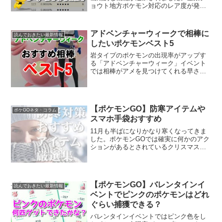
ョウト地方ポケモン対応のレア度が発表
されました！しかもピゴサーチ上で統計
を取っているので、実際にポケモンが出
現した回数から出された日本で一番リア
アドベンチャーウィークで相棒に
読んでおきたい最新情報
ル(現実的)...
したいポケモンベスト5
岩タイプのポケモンの出現率がアップす
る「アドベンチャーウィーク」イベント
では相棒がアメを見つけてくれる早さが4
倍になります。普段より多くのアメを相
棒からもらえることができるので、相棒
を厳選して効率よくアメをゲットしまし
ょう。アドベンチャーウ...
【ポケモンGO】防寒アイテムや
ポケGOネタ・コラム
スマホ手袋おすすめ
11月も半ばになりかなり寒くなってきま
した。ポケモンGOでは確実に何かのアク
ションがあるとされているクリスマスイ
ベント。ちょっと気は早いですが、クリ
スマスイベントや本格的な冬に向けて、
アウター、手袋、シューズ、モバイルバ
ッテリーの準備をし始...
【ポケモンGO】バレンタインイ
読んでおきたい最新情報
ベントでピンクのポケモンはどれ
ぐらい捕獲できる？
バレンタインイベントではピンク色をし