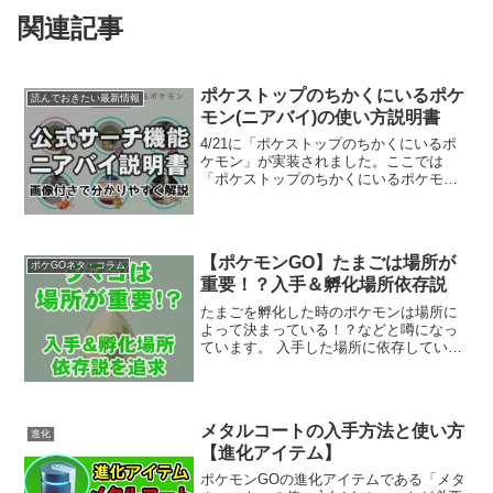
関連記事
ポケストップのちかくにいるポケ
読んでおきたい最新情報
モン(ニアバイ)の使い方説明書
4/21に「ポケストップのちかくにいるポ
ケモン」が実装されました。ここでは
「ポケストップのちかくにいるポケモ
ン」通称ニアバイの使い方や画面の見方
等の詳細な説明を記載しています。ニア
バイのメリットやデメリットについても
記載しているので、ぜひ参...
【ポケモンGO】たまごは場所が
ポケGOネタ・コラム
重要！？入手＆孵化場所依存説
たまごを孵化した時のポケモンは場所に
よって決まっている！？などと噂になっ
ています。 入手した場所に依存している
のか、孵化した場所に依存しているの
か、それとも場所は関係なくランダムな
のか・・・様々な意見が飛び交っていま
すので巷での意見をまとめ...
メタルコートの入手方法と使い方
進化
【進化アイテム】
ポケモンGOの進化アイテムである「メタ