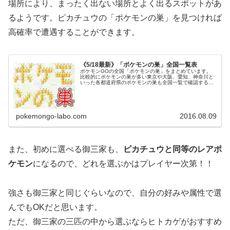
場所により、まったく出ない場所とよく出るスポットがあ
るようです。ピカチュウの「ポケモンの巣」を見つければ
高確率で遭遇することができます。
《5/18最新》「ポケモンの巣」全国一覧表
ポケモンGOの全国「ポケモンの巣」をまとめています。
比較的にポケモンの巣が多い東京や大阪、愛知、神奈川と
いった各都道府県のポケモンの巣も全国一覧で確認するこ
とができます。またここではポケモンの巣の基本情報やポ
ケモンの巣が変更になる周期などの...
pokemongo-labo.com
2016.08.09
また、初めに選べる御三家も、
ピカチュウと同等のレアポ
ケモン
になるので、どれを選ぶかはプレイヤー次第！！
強さも御三家と同じぐらいなので、自分の好みや属性で選
んでもOKだと思います。
ただ、御三家の三匹の中から選ぶならヒトカゲがおすすめ