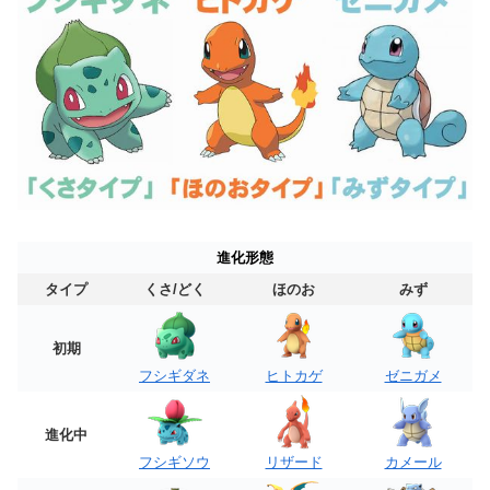
進化形態
タイプ
くさ/どく
ほのお
みず
初期
フシギダネ
ヒトカゲ
ゼニガメ
進化中
フシギソウ
リザード
カメール