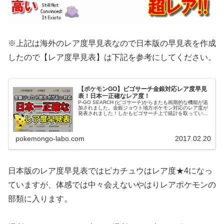
※上記は海外のレア度早見表なので日本版の早見表を作成
したので【レア度早見表】は下記を参考にしてください。
【ポケモンGO】ピゴサーチ金銀対応レア度早見
表！日本一正確なレア度！
P-GO SEARCH (ピゴサーチ)からまたも画期的な機能が追
加されました。金銀ジョウト地方ポケモン対応のレア度が
発表されました！しかもピゴサーチ上で統計を取っている
ので、実際にポケモンが出現した回数から出された日本で
一番リアル(現実的)...
pokemongo-labo.com
2017.02.20
日本版のレア度早見表ではピカチュウはレア度★4になっ
ていますが、体感では中々会えないやはりレアポケモンの
部類に入ります。