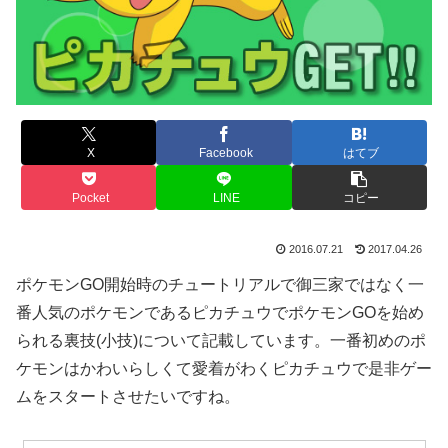
X
Facebook
はてブ
Pocket
LINE
コピー
2016.07.21
2017.04.26
ポケモンGO開始時のチュートリアルで御三家ではなく一
番人気のポケモンであるピカチュウでポケモンGOを始め
られる裏技(小技)について記載しています。一番初めのポ
ケモンはかわいらしくて愛着がわくピカチュウで是非ゲー
ムをスタートさせたいですね。