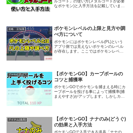
ルコート」の使い方(メタルコートが必要
なポケモン)と入手方法を記載していま
す。金銀ジョウト地方の追加で特定のポ
ケモンには進化アイテムが必要になりま
した。ここではメタルコートの詳細や進
化アイテムの情報を記...
ポケモンレベルの上限と見方や調
攻略・豆知識
べ方について
ポケモンにはポケモンレベル(PL)という
アプリ側では見えないポケモンのレベル
が存在します。ここではポケモンレベル
の見方や調べ方さらにポケモンレベルの
上限について記載しています。またポケ
モンのCPとポケモンレベルは比例してい
ますが、別のものに...
【ポケモンGO】カーブボールの
ボールの投げ方
コツと捕獲率
ポケモンGOでポケモンを捕まえる時にカ
ーブボールを投げる事によって捕獲率(捕
まえやすさ)がアップします。しかしカー
ブボールを投げるには少しのコツが必要
になります。カーブボールが当たらな
い、カーブボールが届かないという方は
必見の記事になってい...
【ポケモンGO】ナナのみ(どうぐ)
アイテム(道具)
の効果と入手方法
ポケモンGOで入手できる道具「ナナの