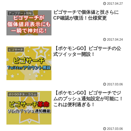
2017.04.27
ピゴサーチで個体値と技さらに
アップデート情報
CP確認が復活！仕様変更
2017.04.24
【ポケモンGO】ピゴサーチの公
ピゴサーチ
式ツイッター開設！
2017.03.06
【ポケモンGO】ピゴサーチでジ
ポケGOネタ・コラム
ムのプッシュ通知設定が可能に！
これは便利過ぎる！
2017.03.06