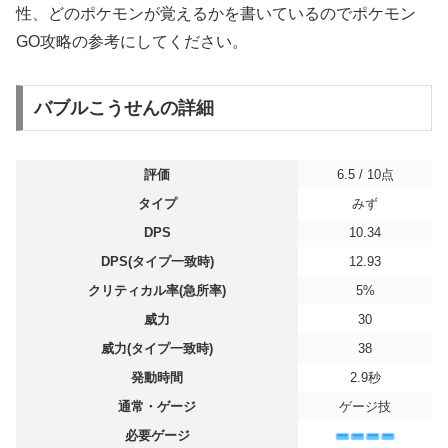
性、どのポケモンが覚えるかを書いているのでポケモン
GO攻略の参考にしてください。
バブルこうせんの詳細
評価
6.5 / 10点
タイプ
みず
DPS
10.34
DPS(タイプ一致時)
12.93
クリティカル率(急所率)
5%
威力
30
威力(タイプ一致時)
38
発動時間
2.9秒
通常・ゲージ
ゲージ技
必要ゲージ