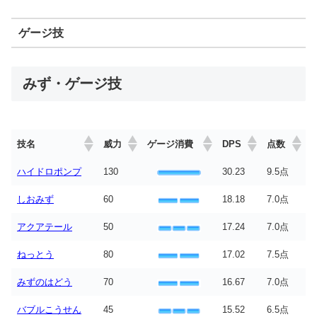
ゲージ技
みず・ゲージ技
技名
威力
ゲージ消費
DPS
点数
ハイドロポンプ
130
30.23
9.5点
しおみず
60
18.18
7.0点
アクアテール
50
17.24
7.0点
ねっとう
80
17.02
7.5点
みずのはどう
70
16.67
7.0点
バブルこうせん
45
15.52
6.5点