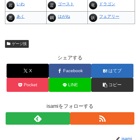
いわ
ゴースト
ドラゴン
岩
霊
竜
あく
はがね
フェアリー
悪
鋼
妖
ゲージ技
シェアする
X
Facebook
はてブ
Pocket
LINE
コピー
isamiをフォローする
isami