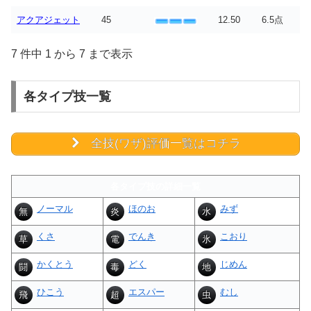
アクアジェット
45
12.50
6.5点
7 件中 1 から 7 まで表示
各タイプ技一覧
全技(ワザ)評価一覧はコチラ
各タイプ技の詳細一覧
ノーマル
ほのお
みず
無
炎
水
くさ
でんき
こおり
草
電
氷
かくとう
どく
じめん
闘
毒
地
ひこう
エスパー
むし
飛
超
虫