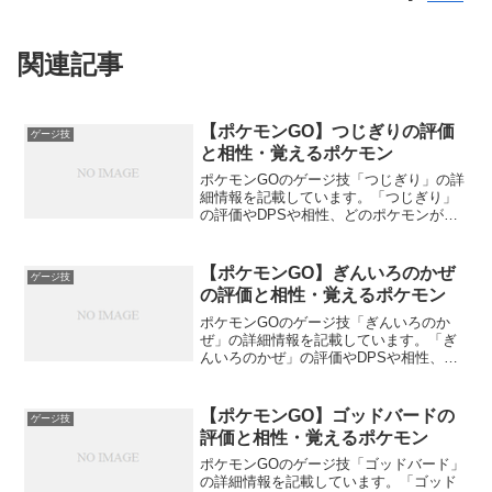
関連記事
【ポケモンGO】つじぎりの評価
ゲージ技
と相性・覚えるポケモン
ポケモンGOのゲージ技「つじぎり」の詳
細情報を記載しています。「つじぎり」
の評価やDPSや相性、どのポケモンが覚
えるかを書いているのでポケモンGO攻略
の参考にしてください。つじぎりの詳細
評価7.5 / 10点タイプあく
【ポケモンGO】ぎんいろのかぜ
ゲージ技
DPS11.11DPS...
の評価と相性・覚えるポケモン
ポケモンGOのゲージ技「ぎんいろのか
ぜ」の詳細情報を記載しています。「ぎ
んいろのかぜ」の評価やDPSや相性、ど
のポケモンが覚えるかを書いているので
ポケモンGO攻略の参考にしてください。
ぎんいろのかぜの詳細評価6.0 / 10点タイ
【ポケモンGO】ゴッドバードの
ゲージ技
プむしDP...
評価と相性・覚えるポケモン
ポケモンGOのゲージ技「ゴッドバード」
の詳細情報を記載しています。「ゴッド