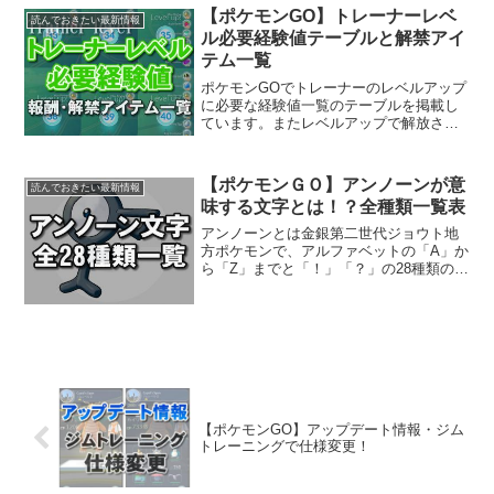
ケモンの巣総入れ...
【ポケモンGO】トレーナーレベ
読んでおきたい最新情報
ル必要経験値テーブルと解禁アイ
テム一覧
ポケモンGOでトレーナーのレベルアップ
に必要な経験値一覧のテーブルを掲載し
ています。またレベルアップで解放され
るアイテム(道具)も分かりやすく一覧のテ
ーブルにしていますのでポケモンGO攻略
の参考にしてください。経験値XPとは？
【ポケモンＧＯ】アンノーンが意
読んでおきたい最新情報
ポケモンGOで...
味する文字とは！？全種類一覧表
アンノーンとは金銀第二世代ジョウト地
方ポケモンで、アルファベットの「A」か
ら「Z」までと「！」「？」の28種類の形
をしたポケモンです。ポケモンGOではど
のように追加されるかは不明ですが、28
種類のアンノーンが出現する、もしくは
何かのイベント...
【ポケモンGO】アップデート情報・ジム
トレーニングで仕様変更！