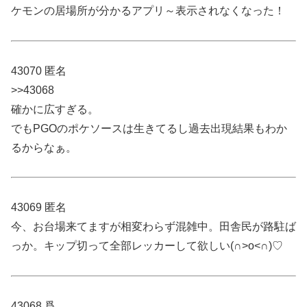
ケモンの居場所が分かるアプリ～表示されなくなった！
43070 匿名
>>43068
確かに広すぎる。
でもPGOのポケソースは生きてるし過去出現結果もわか
るからなぁ。
43069 匿名
今、お台場来てますが相変わらず混雑中。田舎民が路駐ば
っか。キップ切って全部レッカーして欲しい(∩˃o˂∩)♡
43068 爲