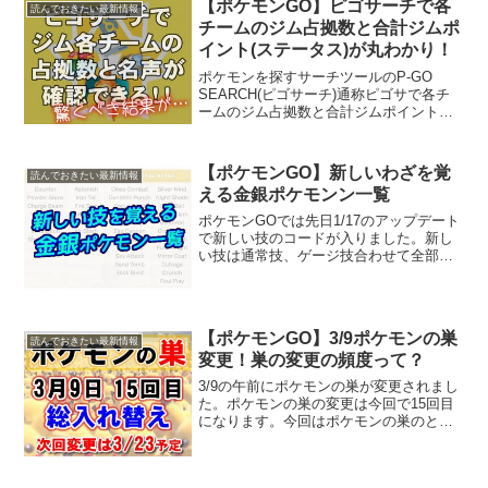
【ポケモンGO】ピゴサーチで各
読んでおきたい最新情報
いう疑問を考察して...
チームのジム占拠数と合計ジムポ
イント(ステータス)が丸わかり！
ポケモンを探すサーチツールのP-GO
SEARCH(ピゴサーチ)通称ピゴサで各チ
ームのジム占拠数と合計ジムポイントが
確認できるようになりました。青色、赤
色、黄色の全国での占拠数から全てのジ
ムの合計ポイントが確認できます。実際
【ポケモンGO】新しいわざを覚
読んでおきたい最新情報
に確認してみると...
える金銀ポケモンン一覧
ポケモンGOでは先日1/17のアップデート
で新しい技のコードが入りました。新し
い技は通常技、ゲージ技合わせて全部で
38種類追加されます。今回は新しい技を
覚える金銀第二世代ジョウト地方ポケモ
ンを一覧にしているのでポケモンGO攻略
の参考にしてく...
【ポケモンGO】3/9ポケモンの巣
読んでおきたい最新情報
変更！巣の変更の頻度って？
3/9の午前にポケモンの巣が変更されまし
た。ポケモンの巣の変更は今回で15回目
になります。今回はポケモンの巣のと
は？ポケモンの巣の変更等とは？ポケモ
ンの巣変更の頻度とは？という基本的な
情報を振り返りたいと思います。3/9にポ