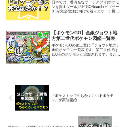
日本では一番有名なサーチアプリ(ポケモ
ンを探すツール)のP-GOSearch(ピゴサー
チ)が完全復活に向けて着々とサーチ機能
を強化しています。サーチできる範囲も
かなり広がり、11/14には非表示になって
いたポケソースも表示可能になりまし
た。...
【ポケモンGO】金銀ジョウト地
読んでおきたい最新情報
方第二世代ポケモン図鑑一覧表
ポケモンGOの第二世代「ジョウト地方」
金銀ポケモン一覧表です。第二世代では
100匹のポケモンが追加されます。また第
二世代ポケモンでも伝説のポケモンや第
一世代の進化前、進化先のポケモンが登
場します。金銀ポケモン第二世代ポケモ
ンについて参考にし...
「ポケストップのちかくにいるポケモ
ン」が実装開始