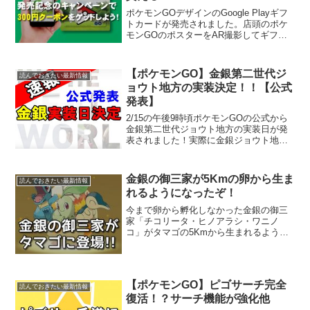
ポケモンGOデザインのGoogle Playギフ
トカードが発売されました。店頭のポケ
モンGOのポスターをAR撮影してギフト
カードを購入すると300円分のGoogle
Playクーポンが貰えます！ここでは300円
分のGoogle Playクー...
【ポケモンGO】金銀第二世代ジ
読んでおきたい最新情報
ョウト地方の実装決定！！【公式
発表】
2/15の午後9時頃ポケモンGOの公式から
金銀第二世代ジョウト地方の実装日が発
表されました！実際に金銀ジョウト地方
が実装されるのは週末とのこと、17日(金)
か18日(土)に金銀ポケモン80種類以上が
実装されます。さらに機能面も大幅にバ
金銀の御三家が5Kmの卵から生ま
読んでおきたい最新情報
ージョ...
れるようになったぞ！
今まで卵から孵化しなかった金銀の御三
家「チコリータ・ヒノアラシ・ワニノ
コ」がタマゴの5Kmから生まれるように
なりました。御三家が生まれる対象のタ
マゴは4/14から始まった「ポケモンのタ
マゴを探せ」イベントで入手したタマゴ
からです。金銀の御三...
【ポケモンGO】ピゴサーチ完全
読んでおきたい最新情報
復活！？サーチ機能が強化他