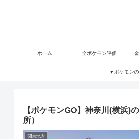
ホーム
全ポケモン評価
金
▼ポケモンの
【ポケモンGO】神奈川(横浜
所）
関東地方