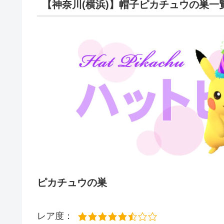
【神奈川(横浜)】帽子ピカチュウの巣一
ピカチュウの巣
レア度：