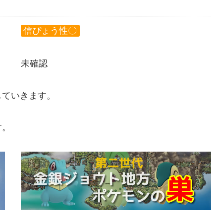
信ぴょう性〇
未確認
していきます。
す。